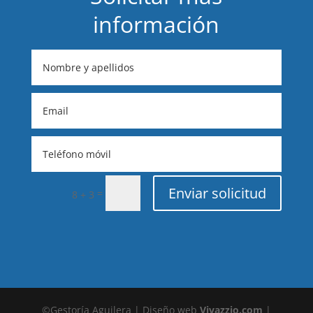
información
Enviar solicitud
=
8 + 3
©Gestoría Aguilera | Diseño web
Vivazzio.com
|